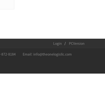
Login
PCVersion
3-872-8184
Email: info@theonelogisllc.com